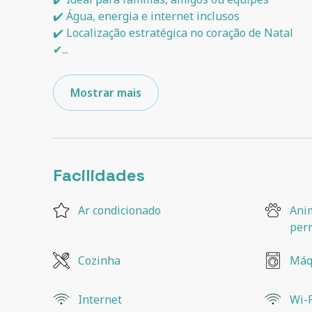
✔️ Água, energia e internet inclusos
✔️ Localização estratégica no coração de Natal
✔
...
Mostrar mais
Facilidades
Ar condicionado
Ani
per
Cozinha
Máq
Internet
Wi-F