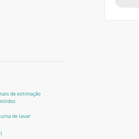
mais de estimação
mitidos
uina de lavar
i