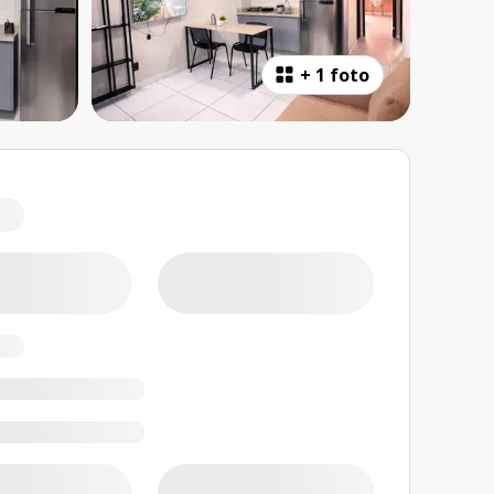
+
1 foto