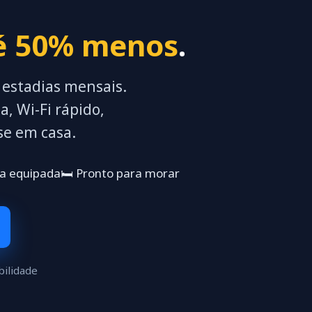
é 50% menos
.
a estadias mensais.
, Wi-Fi rápido,
se em casa.
ha equipada
🛏️ Pronto para morar
bilidade